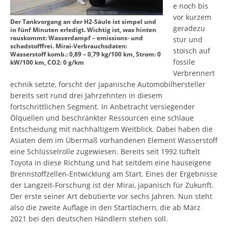
e noch bis
vor kurzem
Der Tankvorgang an der H2-Säule ist simpel und
geradezu
in fünf Minuten erledigt. Wichtig ist, was hinten
rauskommt: Wasserdampf – emissions- und
stur und
schadstofffrei. Mirai-Verbrauchsdaten:
stoisch auf
Wasserstoff komb.: 0,89 – 0,79 kg/100 km, Strom: 0
fossile
kW/100 km, CO2: 0 g/km
Verbrennert
echnik setzte, forscht der japanische Automobilhersteller
bereits seit rund drei Jahrzehnten in diesem
fortschrittlichen Segment. In Anbetracht versiegender
Ölquellen und beschränkter Ressourcen eine schlaue
Entscheidung mit nachhaltigem Weitblick. Dabei haben die
Asiaten dem im Übermaß vorhandenen Element Wasserstoff
eine Schlüsselrolle zugewiesen. Bereits seit 1992 tüftelt
Toyota in diese Richtung und hat seitdem eine hauseigene
Brennstoffzellen-Entwicklung am Start. Eines der Ergebnisse
der Langzeit-Forschung ist der Mirai, japanisch für Zukunft.
Der erste seiner Art debütierte vor sechs Jahren. Nun steht
also die zweite Auflage in den Startlöchern, die ab März
2021 bei den deutschen Händlern stehen soll.