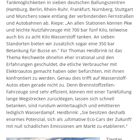
Tankmöglichkeiten in sieben deutschen Ballungszentren
(Hamburg, Berlin, Rhein-Ruhr, Frankfurt, Nürnberg, Stuttgart
und München) sowie entlang der verbindenden Fernstraßen
und Autobahnen ab. Riepe: „An allen Stationen können Pkw
und leichte Nutzfahrzeuge mit 700 bar fünf Kilo, teilweise
auch bis zu acht Kilo Wasserstoff tanken. An sieben
Standorten bieten wir zusätzlich sogar eine 350 bar
Betankung für Busse an.“ Für Thomas Heidbrink ist das
Thema Reichweite ohnehin eher irrational und den
Erfahrungen geschuldet, die etliche Verbraucher mit
Elektroautos gemacht haben oder befürchten, mit ihnen
konfrontiert zu werden. Genau dies trifft auf Wasserstoff-
Autos eben gerade nicht zu. Denn Brennstoffzellen-
Fahrzeuge sind sehr effizient, können mit einer Tankfüllung
lange Wegstrecken zurücklegen, lassen sich schnell
betanken, sind rundum wintertauglich und emittieren
lediglich Wasserdampf. Heidbrink: „Sie besitzen deshalb
enormes Potenzial, sich als ,ultimative Eco-Cars der Zukunft‘
mit null schädlichen Emissionen am Markt zu etablieren.“
Toyotas