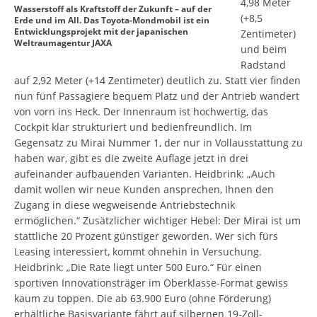
4,98 Meter
Wasserstoff als Kraftstoff der Zukunft – auf der
(+8,5
Erde und im All. Das Toyota-Mondmobil ist ein
Entwicklungsprojekt mit der japanischen
Zentimeter)
Weltraumagentur JAXA
und beim
Radstand
auf 2,92 Meter (+14 Zentimeter) deutlich zu. Statt vier finden
nun fünf Passagiere bequem Platz und der Antrieb wandert
von vorn ins Heck. Der Innenraum ist hochwertig, das
Cockpit klar strukturiert und bedienfreundlich. Im
Gegensatz zu Mirai Nummer 1, der nur in Vollausstattung zu
haben war, gibt es die zweite Auflage jetzt in drei
aufeinander aufbauenden Varianten. Heidbrink: „Auch
damit wollen wir neue Kunden ansprechen, Ihnen den
Zugang in diese wegweisende Antriebstechnik
ermöglichen.“ Zusätzlicher wichtiger Hebel: Der Mirai ist um
stattliche 20 Prozent günstiger geworden. Wer sich fürs
Leasing interessiert, kommt ohnehin in Versuchung.
Heidbrink: „Die Rate liegt unter 500 Euro.“ Für einen
sportiven Innovationsträger im Oberklasse-Format gewiss
kaum zu toppen. Die ab 63.900 Euro (ohne Förderung)
erhältliche Basisvariante fährt auf silbernen 19-Zoll-