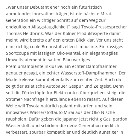
„War unser Debütant eher noch ein futuristisch
anmutender Innovationsträger, ist die nächste Mirai-
Generation ein wichtiger Schritt auf dem Weg zur
endgültigen Alltagstauglichkeit“, sagt Toyota-Pressesprecher
Thomas Heidbrink. Was der Kölner Produktexperte damit
meint, wird bereits auf den ersten Blick klar. Vor uns steht
eine richtig coole Brennstoffzellen-Limousine. Ein rassiges
Sportcoupé mit lässigem Öko-Mantel, ein elegant-agiles
Umweltstatement in sattem Blau wertiges
Premiumambiente inklusive. Ein echter Dampfhammer –
genauer gesagt, ein echter Wasserstoff-Dampfhammer. Der
Modellrelease kommt ebenfalls zur rechten Zeit. Auch da
zeigt der asiatische Autobauer Gespür und Zeitgeist. Denn
seit die Fördertöpfe für Elektroautos überquellen, steigt die
Stromer-Nachfrage hierzulande ebenso rasant. Auf dieser
Welle will Toyota natürlich galant mitsurfen und sein
innovatives Wasserstoffauto Mirai aus der Öko-Nische
rausholen. Dafür geben die Japaner jetzt richtig Gas, pardon
Wasserstoff, und schicken die neue Generation merklich
verbessert, spürbar kompatibler und deutlich günstiger in