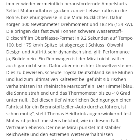
immer wieder vermeintlich herausfordernde Ampelstarts.
Selbst Motorradfahrer gucken zumeist etwas ratlos in die
Röhre, beziehungsweise in die Mirai-Rücklichter. Dafür
sorgen 300 Newtonmeter Drehmoment und 182 PS (134 kW).
Die bringen das fast zwei Tonnen schwere Wasserstoff-
Dickschiff im Oberklasse-Format in 9,2 Sekunden auf Tempo
100, bei 175 km/h Spitze ist abgeregelt Schluss. Obwohl
Design und Auftritt sehr dynamisch sind, gilt: Performance
ja, Bolide nein. Ein Rennwagen ist der Mirai nicht, will er
auch gar nicht sein. Dafür aber ein echter Umweltversteher.
Dies zu beweisen, scheute Toyota Deutschland keine Mühen
und lud zum ultimativen Kältetest bei gefühlt sibirischen
Verhältnissen ins rheinische Marsdorf ein. Der Himmel blau,
die Sonne strahlend und das Thermometer bis zu -10 Grad
unter null. „Bei diesen tief winterlichen Bedingungen einen
Fahrtest für ein Brennstoffzellen-Auto durchzuführen, ist
schon mutig“, stellt Thomas Heidbrink augenzwinkernd fest.
Mut wird jedoch meistens belohnt, wie in diesem Fall.
Vertrauen ebenso. Der neue Mirai punktet mit stabiler
Reichweite und den extremen Wetterverhältnissen