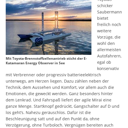
schicker
Saubermann
bietet
freilich noch
weitere
Vorzüge, die
wohl den
allermeisten
Autofahrern,
Mit Toyota-Brennstoffzellenantrieb sticht der E-
egal ob
Katamaran Energy Observer in See
konservativ
mit Verbrenner oder progressiv batterieelektrisch
unterwegs, am Herzen liegen. Dazu zählen neben der
Technik, dem Aussehen und Komfort, vor allem auch die
Emotionen, die geweckt werden. Ganz besonders hinter
dem Lenkrad. Und Fahrspaß liefert der agile Mirai eine
ganze Menge. Startknopf gedrückt, Gangschalter auf D und
los geht’s. Nahezu geräuschlos. Dafür ist die
Beschleunigung satt und auf den Punkt da, ohne
Verzögerung, ohne Turboloch. Vergnügen bereiten auch