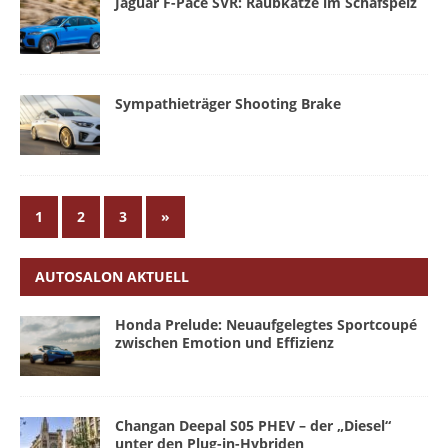
Jaguar F-Pace SVR: Raubkatze im Schafspelz
Sympathieträger Shooting Brake
1
2
3
»
AUTOSALON AKTUELL
Honda Prelude: Neuaufgelegtes Sportcoupé
zwischen Emotion und Effizienz
Changan Deepal S05 PHEV – der „Diesel“
unter den Plug-in-Hybriden