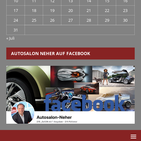
10
11
12
13
14
15
16
17
18
19
20
21
22
23
24
25
26
27
28
29
30
31
« Juli
AUTOSALON NEHER AUF FACEBOOK