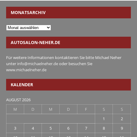
MONATSARCHIV
AUTOSALON-NEHER.DE
Für weitere Informationen kontaktieren Sie bitte Michael Neher
unter
info@michaelneher.de
oder besuchen Sie
www.michaelneher.de
KALENDER
AUGUST 2026
M
D
M
D
F
S
S
1
2
3
4
5
6
7
8
9