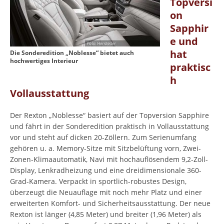
Topversi
on
Sapphir
e und
hat
Die Sonderedition „Noblesse“ bietet auch
hochwertiges Interieur
praktisc
h
Vollausstattung
Der Rexton „Noblesse“ basiert auf der Topversion Sapphire
und fährt in der Sonderedition praktisch in Vollausstattung
vor und steht auf dicken 20-Zöllern. Zum Serienumfang
gehören u. a. Memory-Sitze mit Sitzbelüftung vorn, Zwei-
Zonen-Klimaautomatik, Navi mit hochauflösendem 9,2-Zoll-
Display, Lenkradheizung und eine dreidimensionale 360-
Grad-Kamera. Verpackt in sportlich-robustes Design,
überzeugt die Neuauflage mit noch mehr Platz und einer
erweiterten Komfort- und Sicherheitsausstattung. Der neue
Rexton ist länger (4,85 Meter) und breiter (1,96 Meter) als