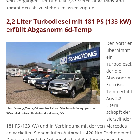
sein Vorgänger. Der nun fast 2,87 Meter lange Radstand
kommt den bis zu sieben Insassen zugute.
2,2-Liter-Turbodiesel mit 181 PS (133 kW)
erfüllt Abgasnorm 6d-Temp
Den Vortrieb
übernimmt
ein
Turbodiesel,
der die
Abgasnorm
Euro 6d-
Temp erfüllt.
Aus 2,2
Litern
Der SsangYong-Standort der Michael-Gruppe im
schöpft der
Wandsbeker Holstenhofweg 55
Vierzylinder
181 PS (133 kW) und in Verbindung mit der von Mercedes
entwickelten Siebenstufen-Automatik 420 Nm Drehmoment.
Dadurch steigt die Anhängelast auf 3,5 Tonnen, was den