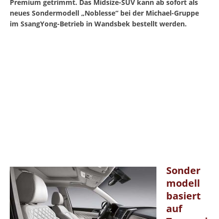
Premium getrimmt. Das Midsize-SUV kann ab sofort als
neues Sondermodell „Noblesse“ bei der Michael-Gruppe
im SsangYong-Betrieb in Wandsbek bestellt werden.
Sonder
modell
basiert
auf