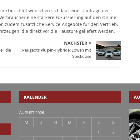
ine berichtet wünschen sich laut einer Umfrage der
erbraucher eine stärkere Fokussierung auf den Online-
en zudem zusätzliche Service-Angebote für den Vertrieb,
ahrzeugen, die direkt vor die Haustüre geliefert werden.
NÄCHSTER
ll die
Peugeots Plug-in-Hybride: Löwen mit
Steckdose
KALENDER
AU
AUGUST 2026
M
D
M
D
F
S
S
1
2