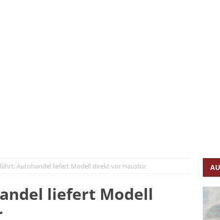
n – so fährt er, so lädt er
FAHRBERICHTE
g und vollelektrisch
FAHRBERICHTE
lye-Feeling
FAHRBERICHTE
 ist GCOTY 2026
AUTONEWS
sive im C-Segment
FAHRBERICHTE
kkehr des Plug-in-Hybrid-Pioniers
FAHRBERICHTE
ahrt: Autohandel liefert Modell direkt vor Haustür
AU
andel liefert Modell
r