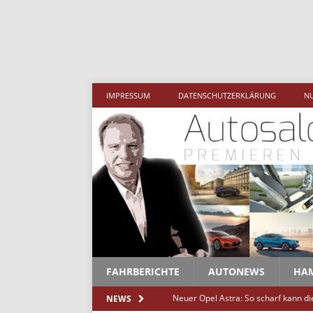
Mehr 
IMPRESSUM
DATENSCHUTZERKLÄRUNG
N
FAHRBERICHTE
AUTONEWS
HA
Neuer Opel Astra: So scharf kann d
NEWS