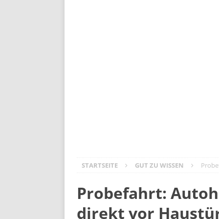
Volvo ES90: Business-Class auf Räder
Der neue Kia PV5: vernetzt, vielseiti
Opel Mokka GSE – Lifestyler mit Ral
Meister aller Klassen: Škoda Elroq
DS N°4 – Frankreichs Design-Offen
Mitsubishi Outlander PHEV: Die Rüc
STARTSEITE
GUT ZU WISSEN
Probef
Probefahrt: Autoh
direkt vor Haustü