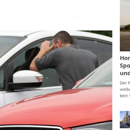
Hon
Spo
und
Der P
viel
kein 