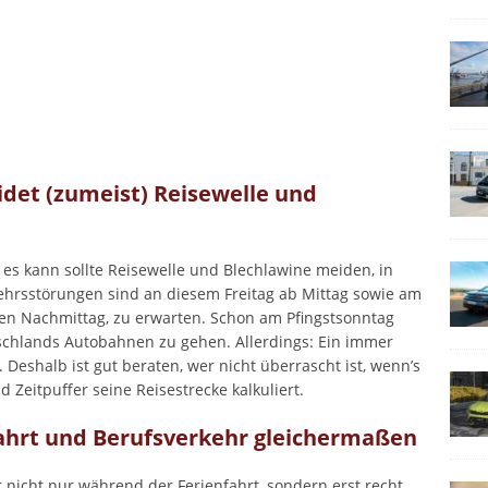
idet (zumeist) Reisewelle und
 es kann sollte Reisewelle und Blechlawine meiden, in
kehrsstörungen sind an diesem Freitag ab Mittag sowie am
hen Nachmittag, zu erwarten. Schon am Pfingstsonntag
schlands Autobahnen zu gehen. Allerdings: Ein immer
t. Deshalb ist gut beraten, wer nicht überrascht ist, wenn’s
 Zeitpuffer seine Reisestrecke kalkuliert.
fahrt und Berufsverkehr gleichermaßen
r nicht nur während der Ferienfahrt, sondern erst recht