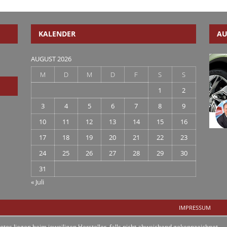
KALENDER
AU
AUGUST 2026
M
D
M
D
F
S
S
1
2
3
4
5
6
7
8
9
10
11
12
13
14
15
16
17
18
19
20
21
22
23
24
25
26
27
28
29
30
31
« Juli
IMPRESSUM
otos liegen beim jeweiligen Hersteller, falls nicht abweichend gekennzeichnet.