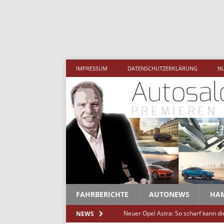
Mehr als
IMPRESSUM
DATENSCHUTZERKLÄRUNG
N
FAHRBERICHTE
AUTONEWS
HA
Neuer Opel Astra: So scharf kann d
NEWS