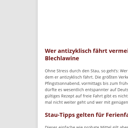
Wer antizyklisch fährt verme
Blechlawine
Ohne Stress durch den Stau, so geht’s: Wer
dem er antizyklisch fährt. Die größten Ver
Pfingstsonnabend, vormittags bis zum frü
dürfte es wesentlich entspannter auf Deut
gültiges Rezept auf freie Fahrt gibt es nich
mal nicht weiter geht und wer mit genügend
Stau-Tipps gelten für Ferien
Dieses einfache wie probate Mittel gilt abe