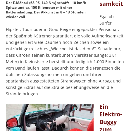
samkeit
Der E-Méhari (68 PS, 140 Nm) schafft 110 km/h
Spitze und ca. 150 Kilometer mit einer
Batterieladung. Der Akku ist in 8 – 13 Stunden
Egal ob
wieder voll
Surfer,
Hipster, Touri oder in Grau-Beige eingepackter Pensionär,
der Spaßmobil-Stromer garantiert die volle Aufmerksamkeit
und generiert viele Daumen-hoch-Zeichen sowie ein
entzückt gekreischtes „Wie cool ist das denn!“. Schade nur,
dass Citroën seinen kunterbunten Viersitzer (Länge: 3,81
Meter) in Kleinstserie herstellt und lediglich 1.000 Einheiten
vom Band laufen lässt. Dadurch können die Franzosen die
üblichen Zulassungsnormen umgehen und ihren
spartanisch ausgestatteten Strandwagen ohne Airbag und
sonstige Extras auf die Straße beziehungsweise an die
Strände bringen.
Ein
Elektro-
Buggy
zum