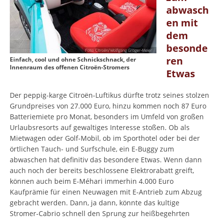
abwasch
en mit
dem
besonde
ren
Einfach, cool und ohne Schnickschnack, der
Innenraum des offenen Citroën-Stromers
Etwas
Der peppig-karge Citroën-Luftikus dürfte trotz seines stolzen
Grundpreises von 27.000 Euro, hinzu kommen noch 87 Euro
Batteriemiete pro Monat, besonders im Umfeld von großen
Urlaubsresorts auf gewaltiges Interesse stoßen. Ob als
Mietwagen oder Golf-Mobil, ob im Sporthotel oder bei der
örtlichen Tauch- und Surfschule, ein E-Buggy zum
abwaschen hat definitiv das besondere Etwas. Wenn dann
auch noch der bereits beschlossene Elektrorabatt greift,
können auch beim E-Méhari immerhin 4.000 Euro
Kaufprämie für einen Neuwagen mit E-Antrieb zum Abzug
gebracht werden. Dann, ja dann, könnte das kultige
Stromer-Cabrio schnell den Sprung zur heißbegehrten