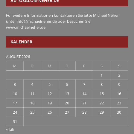
AUTOSALON-NEHER.DE
Für weitere Informationen kontaktieren Sie bitte Michael Neher
unter
info@michaelneher.de
oder besuchen Sie
www.michaelneher.de
KALENDER
AUGUST 2026
M
D
M
D
F
S
S
1
2
3
4
5
6
7
8
9
10
11
12
13
14
15
16
17
18
19
20
21
22
23
24
25
26
27
28
29
30
31
« Juli