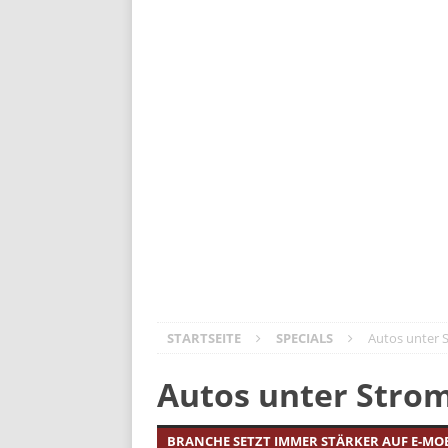
Volvo ES90: Business-Class auf Räder
Der neue Kia PV5: vernetzt, vielseiti
Opel Mokka GSE – Lifestyler mit Ral
Meister aller Klassen: Škoda Elroq
DS N°4 – Frankreichs Design-Offen
Mitsubishi Outlander PHEV: Die Rüc
STARTSEITE
SPECIALS
Autos unter 
Autos unter Strom
BRANCHE SETZT IMMER STÄRKER AUF E-MOB