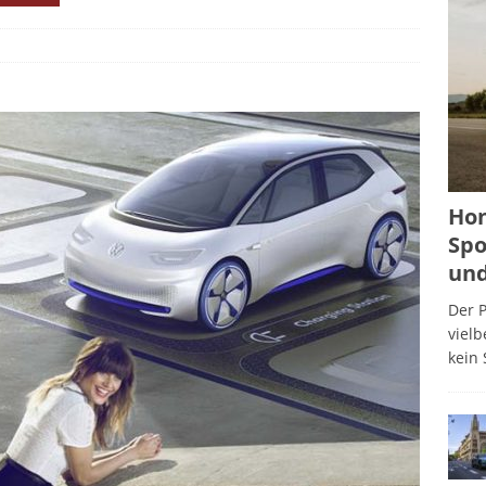
Hon
Spo
und
Der P
viel
kein 