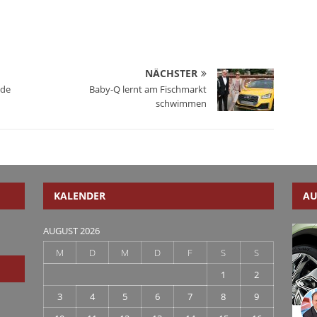
NÄCHSTER
nde
Baby-Q lernt am Fischmarkt
schwimmen
KALENDER
AU
AUGUST 2026
M
D
M
D
F
S
S
1
2
3
4
5
6
7
8
9