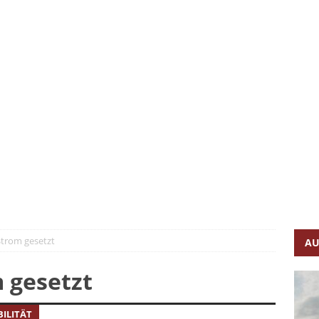
n – so fährt er, so lädt er
FAHRBERICHTE
g und vollelektrisch
FAHRBERICHTE
lye-Feeling
FAHRBERICHTE
 ist GCOTY 2026
AUTONEWS
sive im C-Segment
FAHRBERICHTE
kkehr des Plug-in-Hybrid-Pioniers
FAHRBERICHTE
Strom gesetzt
AU
 gesetzt
ILITÄT