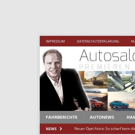
Mehr al
IMPRESSUM
DATENSCHUTZERKLÄRUNG
N
FAHRBERICHTE
AUTONEWS
HA
Neuer Opel Astra: So scharf kann d
NEWS