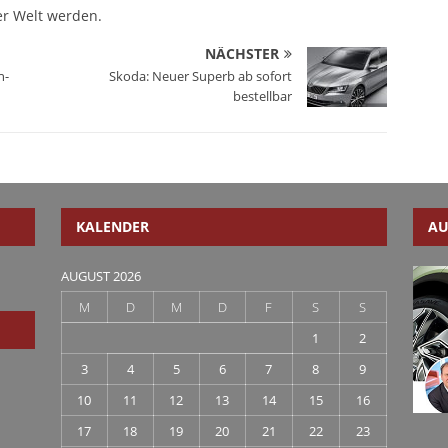
er Welt werden.
NÄCHSTER
n-
Skoda: Neuer Superb ab sofort
bestellbar
KALENDER
AU
AUGUST 2026
M
D
M
D
F
S
S
1
2
3
4
5
6
7
8
9
10
11
12
13
14
15
16
17
18
19
20
21
22
23