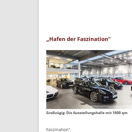
„
Hafen der Faszination“
Großzügig: Die Ausstellungshalle mit 1600 qm
Faszination“.