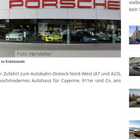
viel
kein 
in Eidelstedt
er Zufahrt zum Autobahn-Dreieck Nord-West (A7 und A23),
in hochmodernes Autohaus für Cayenne, 911er und Co. ans