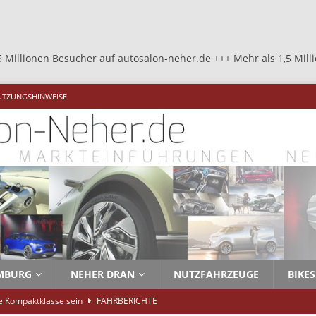
cher auf autosalon-neher.de +++ Mehr als 1,5 Millionen Besucher a
UTZUNGSHINWEISE
MBURG
NEHER DRAN
NUTZFAHRZEUGE
BIKES
ie Kompaktklasse sein
FAHRBERICHTE