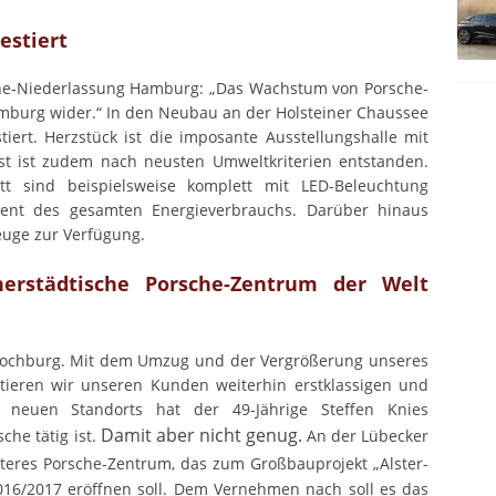
estiert
che-Niederlassung Hamburg: „Das Wachstum von Porsche-
amburg wider.“ In den Neubau an der Holsteiner Chaussee
iert. Herzstück ist die imposante Ausstellungshalle mit
t ist zudem nach neusten Umweltkriterien entstanden.
t sind beispielsweise komplett mit LED-Beleuchtung
ozent des gesamten Energieverbrauchs. Darüber hinaus
euge zur Verfügung.
nnerstädtische Porsche-Zentrum der Welt
e-Hochburg. Mit dem Umzug und der Vergrößerung unseres
tieren wir unseren Kunden weiterhin erstklassigen und
s neuen Standorts hat der 49-Jährige Steffen Knies
Damit aber nicht genug.
he tätig ist.
An der Lübecker
iteres Porsche-Zentrum, das zum Großbauprojekt „Alster-
2016/2017 eröffnen soll. Dem Vernehmen nach soll es das