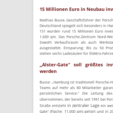
15 Millionen Euro in Neubau inv
Mathias Busse, Geschäftsführer der Pors
Deutschland spiegelt sich besonders in H
151 wurden rund 15 Millionen Euro invest
1.600 qm. Das Porsche-Zentrum Nord-Wes
Sowohl Verkaufsraum als auch Werkstat
ausgestattet. Einsparung: Bis zu 50 Pr
stehen sechs Ladesäulen für Elektro-Fahrz
„
Alster-Gate“ soll größtes i
werden
Busse: „Hamburg ist traditionell Porsch
Teams auf mehr als 80 Mitarbeiter garan
persönlichen Service.“ Die Leitung de
übernommen, der bereits seit 1991 bei Porsc
in zentraler Lage
Straße entsteht
ein we
Gate“ (Fläche: 11.000 qm) gehört und in 