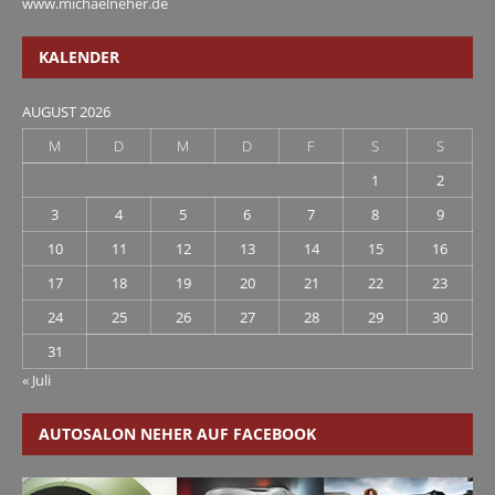
www.michaelneher.de
KALENDER
AUGUST 2026
M
D
M
D
F
S
S
1
2
3
4
5
6
7
8
9
10
11
12
13
14
15
16
17
18
19
20
21
22
23
24
25
26
27
28
29
30
31
« Juli
AUTOSALON NEHER AUF FACEBOOK