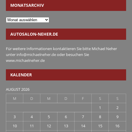
MONATSARCHIV
AUTOSALON-NEHER.DE
Für weitere Informationen kontaktieren Sie bitte Michael Neher
unter
info@michaelneher.de
oder besuchen Sie
www.michaelneher.de
KALENDER
AUGUST 2026
M
D
M
D
F
S
S
1
2
3
4
5
6
7
8
9
10
11
12
13
14
15
16