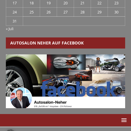
17
18
19
20
21
22
23
24
25
26
27
28
29
30
31
« Juli
AUTOSALON NEHER AUF FACEBOOK