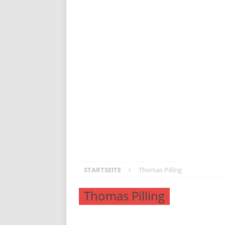
Volvo ES90: Business-Class auf Räder
Der neue Kia PV5: vernetzt, vielseiti
Opel Mokka GSE – Lifestyler mit Ral
Meister aller Klassen: Škoda Elroq
DS N°4 – Frankreichs Design-Offen
Mitsubishi Outlander PHEV: Die Rüc
STARTSEITE
Thomas Pilling
Thomas Pilling