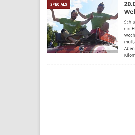
20.
SPECIALS
Wel
Schla
ein 
Woch
muti
Aben
Kilo