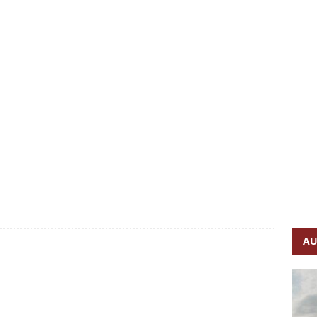
n – so fährt er, so lädt er
FAHRBERICHTE
g und vollelektrisch
FAHRBERICHTE
lye-Feeling
FAHRBERICHTE
 ist GCOTY 2026
AUTONEWS
sive im C-Segment
FAHRBERICHTE
kkehr des Plug-in-Hybrid-Pioniers
FAHRBERICHTE
AU