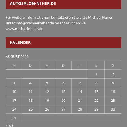
AUTOSALON-NEHER.DE
Für weitere Informationen kontaktieren Sie bitte Michael Neher
unter
info@michaelneher.de
oder besuchen Sie
www.michaelneher.de
KALENDER
AUGUST 2026
M
D
M
D
F
S
S
1
2
3
4
5
6
7
8
9
10
11
12
13
14
15
16
17
18
19
20
21
22
23
24
25
26
27
28
29
30
31
« Juli