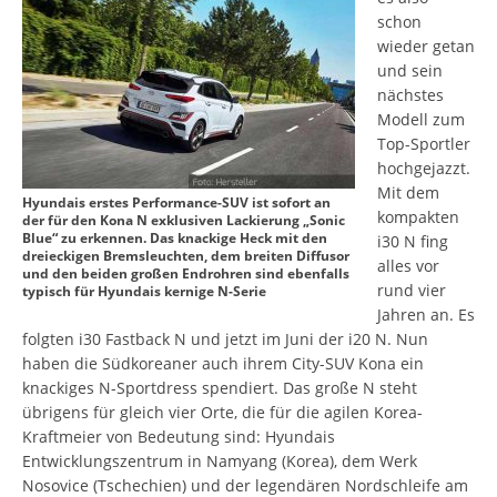
schon
wieder getan
und sein
nächstes
Modell zum
Top-Sportler
hochgejazzt.
Mit dem
Hyundais erstes Performance-SUV ist sofort an
kompakten
der für den Kona N exklusiven Lackierung „Sonic
Blue“ zu erkennen. Das knackige Heck mit den
i30 N fing
dreieckigen Bremsleuchten, dem breiten Diffusor
alles vor
und den beiden großen Endrohren sind ebenfalls
rund vier
typisch für Hyundais kernige N-Serie
Jahren an. Es
folgten i30 Fastback N und jetzt im Juni der i20 N. Nun
haben die Südkoreaner auch ihrem City-SUV Kona ein
knackiges N-Sportdress spendiert. Das große N steht
übrigens für gleich vier Orte, die für die agilen Korea-
Kraftmeier von Bedeutung sind: Hyundais
Entwicklungszentrum in Namyang (Korea), dem Werk
Nosovice (Tschechien) und der legendären Nordschleife am