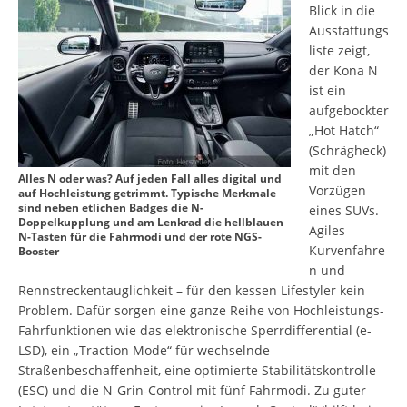
Blick in die
Ausstattungs
liste zeigt,
der Kona N
ist ein
aufgebockter
„Hot Hatch“
(Schrägheck)
mit den
Alles N oder was? Auf jeden Fall alles digital und
Vorzügen
auf Hochleistung getrimmt. Typische Merkmale
sind neben etlichen Badges die N-
eines SUVs.
Doppelkupplung und am Lenkrad die hellblauen
Agiles
N-Tasten für die Fahrmodi und der rote NGS-
Kurvenfahre
Booster
n und
Rennstreckentauglichkeit – für den kessen Lifestyler kein
Problem. Dafür sorgen eine ganze Reihe von Hochleistungs-
Fahrfunktionen wie das elektronische Sperrdifferential (e-
LSD), ein „Traction Mode“ für wechselnde
Straßenbeschaffenheit, eine optimierte Stabilitätskontrolle
(ESC) und die N-Grin-Control mit fünf Fahrmodi. Zu guter