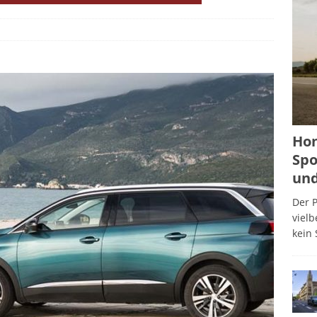
Hon
Spo
und
Der P
viel
kein 