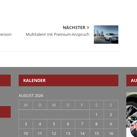
NÄCHSTER
Version
Multitalent mit Premium-Anspruch
KALENDER
AU
AUGUST 2026
M
D
M
D
F
S
S
1
2
3
4
5
6
7
8
9
10
11
12
13
14
15
16