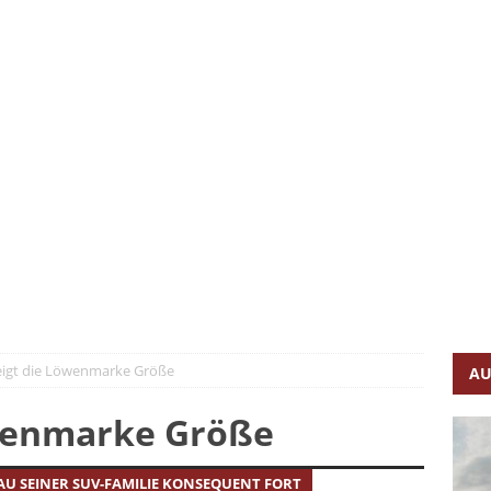
n – so fährt er, so lädt er
FAHRBERICHTE
g und vollelektrisch
FAHRBERICHTE
lye-Feeling
FAHRBERICHTE
 ist GCOTY 2026
AUTONEWS
sive im C-Segment
FAHRBERICHTE
kkehr des Plug-in-Hybrid-Pioniers
FAHRBERICHTE
zeigt die Löwenmarke Größe
AU
öwenmarke Größe
AU SEINER SUV-FAMILIE KONSEQUENT FORT