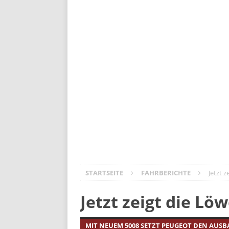
Volvo ES90: Business-Class auf Räder
Der neue Kia PV5: vernetzt, vielseiti
Opel Mokka GSE – Lifestyler mit Ral
Meister aller Klassen: Škoda Elroq
DS N°4 – Frankreichs Design-Offen
Mitsubishi Outlander PHEV: Die Rüc
STARTSEITE
FAHRBERICHTE
Jetzt 
Jetzt zeigt die L
MIT NEUEM 5008 SETZT PEUGEOT DEN AUSB