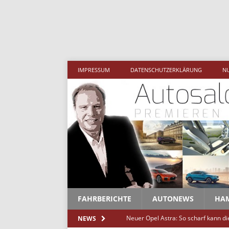
Mehr als 1,5
IMPRESSUM
DATENSCHUTZERKLÄRUNG
N
FAHRBERICHTE
AUTONEWS
HA
Neuer Opel Astra: So scharf kann d
NEWS