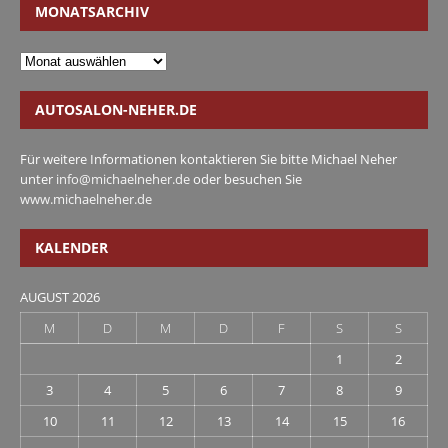
MONATSARCHIV
AUTOSALON-NEHER.DE
Für weitere Informationen kontaktieren Sie bitte Michael Neher
unter
info@michaelneher.de
oder besuchen Sie
www.michaelneher.de
KALENDER
AUGUST 2026
M
D
M
D
F
S
S
1
2
3
4
5
6
7
8
9
10
11
12
13
14
15
16