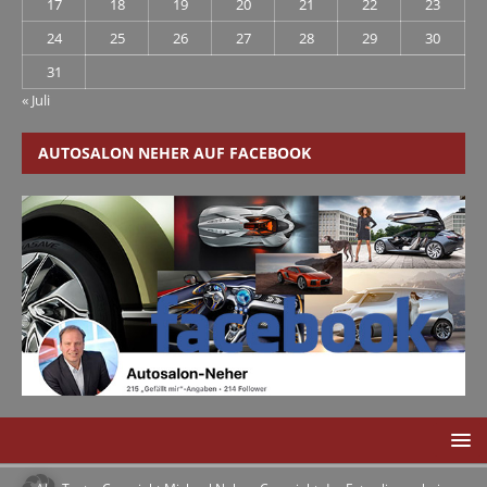
17
18
19
20
21
22
23
24
25
26
27
28
29
30
31
« Juli
AUTOSALON NEHER AUF FACEBOOK