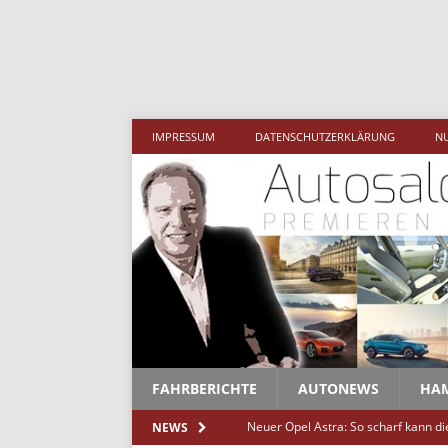
Me
IMPRESSUM
DATENSCHUTZERKLÄRUNG
N
FAHRBERICHTE
AUTONEWS
HA
Neuer Opel Astra: So scharf kann d
NEWS