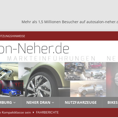
hr als 1,5 Millionen Besucher auf autosalon-neher.de +++ Mehr al
UTZUNGSHINWEISE
MBURG
NEHER DRAN
NUTZFAHRZEUGE
BIKES
ie Kompaktklasse sein
FAHRBERICHTE