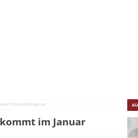
n – so fährt er, so lädt er
FAHRBERICHTE
g und vollelektrisch
FAHRBERICHTE
lye-Feeling
FAHRBERICHTE
 ist GCOTY 2026
AUTONEWS
sive im C-Segment
FAHRBERICHTE
kkehr des Plug-in-Hybrid-Pioniers
FAHRBERICHTE
Neuer C3 kommt im Januar
AU
3 kommt im Januar