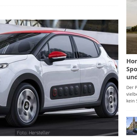
Hon
Spo
und
Der P
viel
kein 