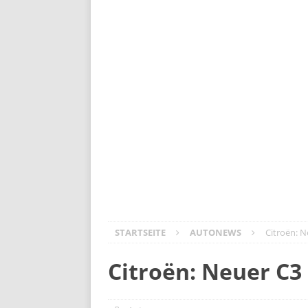
Volvo ES90: Business-Class auf Räder
Der neue Kia PV5: vernetzt, vielseiti
Opel Mokka GSE – Lifestyler mit Ral
Meister aller Klassen: Škoda Elroq
DS N°4 – Frankreichs Design-Offen
Mitsubishi Outlander PHEV: Die Rüc
STARTSEITE
AUTONEWS
Citroën: 
Citroën: Neuer C