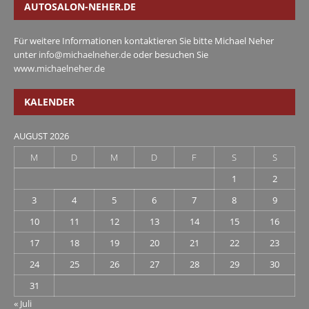
AUTOSALON-NEHER.DE
Für weitere Informationen kontaktieren Sie bitte Michael Neher
unter
info@michaelneher.de
oder besuchen Sie
www.michaelneher.de
KALENDER
AUGUST 2026
M
D
M
D
F
S
S
1
2
3
4
5
6
7
8
9
10
11
12
13
14
15
16
17
18
19
20
21
22
23
24
25
26
27
28
29
30
31
« Juli