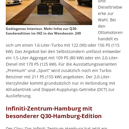
und
Dieseltriebw
erke zur
Wahl. Bei
den
Gediegenes Interieur. Mehr Infos zur Q30-
Ottomotoren
Sonderedition im IHZ in der Wendenstr. 249
handelt es
sich um einen 1,6-Liter-Turbo mit 122 (90) oder 156 PS (115
kW). Das Angebot bei den Selbstzündern umfasst entweder
ein 1,5-Liter-Aggregat mit 109 PS (80 kW) oder ein 2,0-Liter-
Diesel mit 170 PS (125 kW). Für die Ausstattungsvarianten
„Premium“ und „Sport“ wird zusätzlich noch ein Turbo-
Benziner mit 211 PS (155 kW) angeboten. Der 2,0-Liter-
Vierzylinder kommt grundsätzlich nur in Verbindung mit
Allradantrieb und Doppel-Kupplungs-Getriebe (DCT) zur
Auslieferung.
Infiniti-Zentrum-Hamburg mit
besonderer Q30-Hamburg-Edition
Der Clou: Das Infiniti-Zentrum-Hamburg hat jetzt ein