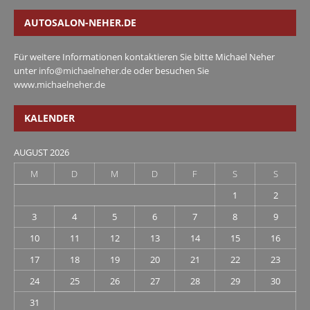
AUTOSALON-NEHER.DE
Für weitere Informationen kontaktieren Sie bitte Michael Neher
unter
info@michaelneher.de
oder besuchen Sie
www.michaelneher.de
KALENDER
AUGUST 2026
M
D
M
D
F
S
S
1
2
3
4
5
6
7
8
9
10
11
12
13
14
15
16
17
18
19
20
21
22
23
24
25
26
27
28
29
30
31