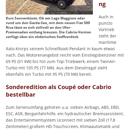
ng
Auch in
Kurs Sonnenküste. Ob am Lago Maggiore oder
rund um den Garda-See, mit dem neuen Fiat 500
puncto
Riva lässt es sich stillvoll an den Ufer-
Vortrieb
Promenaden entlang kreuzen. Die Cabrio-Version
steht der
verfügt über ein elektrisches Stoffverdeck
maritime
Italo-Knirps seinem Schnellboot-Pendant in kaum etwas
nach. Das Motorenangebot reicht vom Einstiegsbenziner mit
69 PS (51 kW) bis hin zum Top-Triebwerk, einem TwinAir-
Turbo mit 105 PS (77 kW). Aus dem Dieselregal steht
ebenfalls ein Turbo mit 95 PS (70 kW) bereit.
Sonderedition als Coupé oder Cabrio
bestellbar
Zum Serienumfang gehören u.a. sieben Airbags, ABS, EBD,
ESC, ASR, Berganfahrhilfe, ein hydraulischer Bremsassistent,
das Entertainmentsystem Uconnect mit sieben Zoll (17,8
Zentimeter) großem HD-Touchscreen, Klimaautomatik und