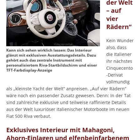
der Welt
– auf
vier
Rädern“
Kein Wunder
also, dass
Kann sich sehen wirklich lassen: Das Interieur
die Italiener
glänzt mit exklusiven Ausstattungsdetails. Dazu
gehört auch das zentrale Instrument mit
ihr nächstes
personalisiertem Riva-Startbildschirm und einer
Cinquecento
TFT-Farbdisplay-Anzeige
-Derivat
vollmundig
als „kleinste Yacht der Welt“ anpreisen. „Auf vier Rädern“
wäre noch ein passender Zusatz gewesen. Denn: In der Tat
sind zahlreiche exklusive und teilweise raffinierte Details
aus der Welt luxuriöser italienischer Motorboote im neuen
Fiat 500 Riva verbaut.
Exklusives Interieur mit Mahagoni,
Ahorn-Einlagen und elfenbeinfarbenem