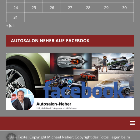
24
25
26
27
28
29
30
31
« Juli
AUTOSALON NEHER AUF FACEBOOK
Alle Texte: Copyright Michael Neher; Copyright der Fotos liegen beim