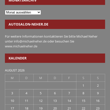
MONATSARCHIV
AUTOSALON-NEHER.DE
Für weitere Informationen kontaktieren Sie bitte Michael Neher
unter
info@michaelneher.de
oder besuchen Sie
www.michaelneher.de
KALENDER
AUGUST 2026
M
D
M
D
F
S
S
1
2
3
4
5
6
7
8
9
10
11
12
13
14
15
16
17
18
19
20
21
22
23