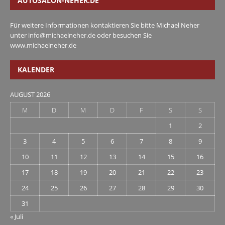
AUTOSALON-NEHER.DE
Für weitere Informationen kontaktieren Sie bitte Michael Neher
unter
info@michaelneher.de
oder besuchen Sie
www.michaelneher.de
KALENDER
AUGUST 2026
M
D
M
D
F
S
S
1
2
3
4
5
6
7
8
9
10
11
12
13
14
15
16
17
18
19
20
21
22
23
24
25
26
27
28
29
30
31
« Juli