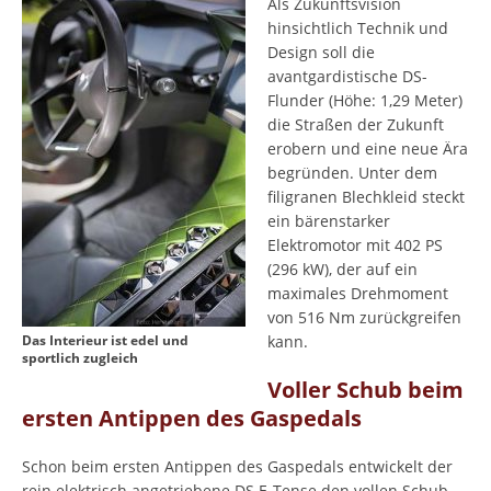
Als Zukunftsvision
hinsichtlich Technik und
Design soll die
avantgardistische DS-
Flunder (Höhe: 1,29 Meter)
die Straßen der Zukunft
erobern und eine neue Ära
begründen. Unter dem
filigranen Blechkleid steckt
ein bärenstarker
Elektromotor mit 402 PS
(296 kW), der auf ein
maximales Drehmoment
von 516 Nm zurückgreifen
Das Interieur ist edel und
kann.
sportlich zugleich
Voller Schub beim
ersten Antippen des Gaspedals
Schon beim ersten Antippen des Gaspedals entwickelt der
rein elektrisch angetriebene DS E-Tense den vollen Schub