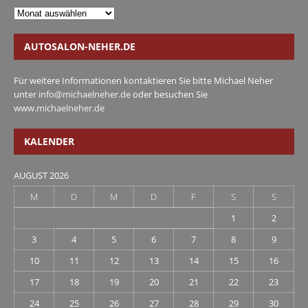
AUTOSALON-NEHER.DE
Für weitere Informationen kontaktieren Sie bitte Michael Neher
unter
info@michaelneher.de
oder besuchen Sie
www.michaelneher.de
KALENDER
AUGUST 2026
M
D
M
D
F
S
S
1
2
3
4
5
6
7
8
9
10
11
12
13
14
15
16
17
18
19
20
21
22
23
24
25
26
27
28
29
30