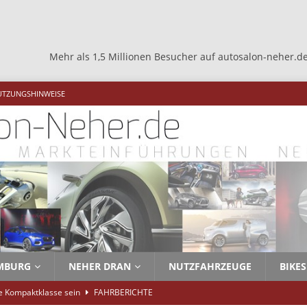
r als 1,5 Millionen Besucher auf autosalon-neher.de +++ Mehr als
UTZUNGSHINWEISE
MBURG
NEHER DRAN
NUTZFAHRZEUGE
BIKES
ie Kompaktklasse sein
FAHRBERICHTE