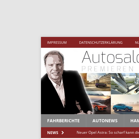
Meh
IMPRESSUM
DATENSCHUTZERKLÄRUNG
N
FAHRBERICHTE
AUTONEWS
HA
Neuer Opel Astra: So scharf kann d
NEWS