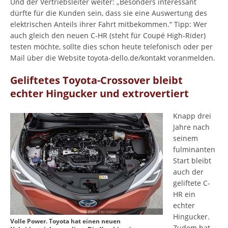
Und der Vertriebsleiter weiter: „Besonders interessant
dürfte für die Kunden sein, dass sie eine Auswertung des
elektrischen Anteils ihrer Fahrt mitbekommen.“ Tipp: Wer
auch gleich den neuen C-HR (steht für Coupé High-Rider)
testen möchte, sollte dies schon heute telefonisch oder per
Mail über die Website toyota-dello.de/kontakt voranmelden.
Geliftetes Toyota-Crossover bleibt
echter Hingucker und extrovertiert
Knapp drei
Jahre nach
seinem
fulminanten
Start bleibt
auch der
geliftete C-
HR ein
echter
Hingucker.
Volle Power. Toyota hat einen neuen
Zudem hat