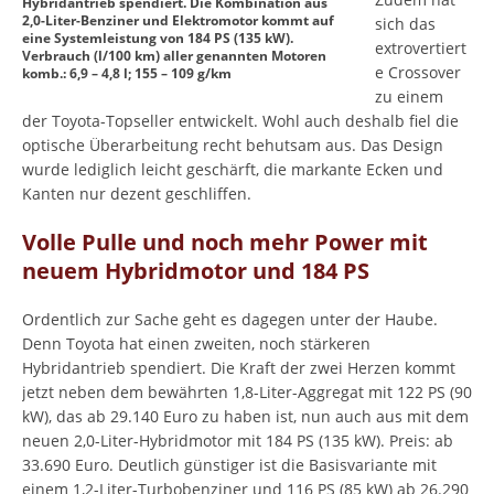
Hybridantrieb spendiert. Die Kombination aus
2,0-Liter-Benziner und Elektromotor kommt auf
sich das
eine Systemleistung von 184 PS (135 kW).
extrovertiert
Verbrauch (l/100 km) aller genannten Motoren
e Crossover
komb.: 6,9 – 4,8 l; 155 – 109 g/km
zu einem
der Toyota-Topseller entwickelt. Wohl auch deshalb fiel die
optische Überarbeitung recht behutsam aus. Das Design
wurde lediglich leicht geschärft, die markante Ecken und
Kanten nur dezent geschliffen.
Volle Pulle und noch mehr Power mit
neuem Hybridmotor und 184 PS
Ordentlich zur Sache geht es dagegen unter der Haube.
Denn Toyota hat einen zweiten, noch stärkeren
Hybridantrieb spendiert. Die Kraft der zwei Herzen kommt
jetzt neben dem bewährten 1,8-Liter-Aggregat mit 122 PS (90
kW), das ab 29.140 Euro zu haben ist, nun auch aus mit dem
neuen 2,0-Liter-Hybridmotor mit 184 PS (135 kW). Preis: ab
33.690 Euro. Deutlich günstiger ist die Basisvariante mit
einem 1,2-Liter-Turbobenziner und 116 PS (85 kW) ab 26.290