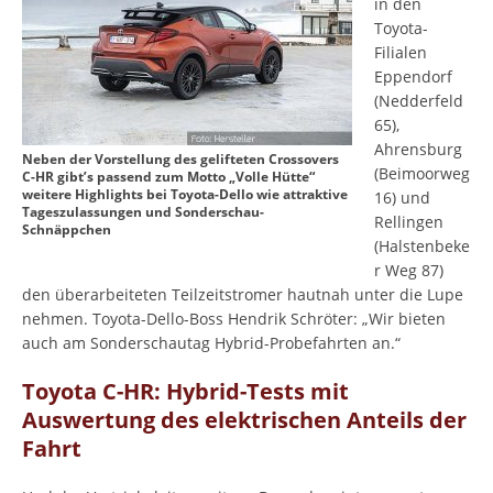
in den
Toyota-
Filialen
Eppendorf
(Nedderfeld
65),
Ahrensburg
Neben der Vorstellung des gelifteten Crossovers
(Beimoorweg
C-HR gibt’s passend zum Motto „Volle Hütte“
weitere Highlights bei Toyota-Dello wie attraktive
16) und
Tageszulassungen und Sonderschau-
Rellingen
Schnäppchen
(Halstenbeke
r Weg 87)
den überarbeiteten Teilzeitstromer hautnah unter die Lupe
nehmen. Toyota-Dello-Boss Hendrik Schröter: „Wir bieten
auch am Sonderschautag Hybrid-Probefahrten an.“
Toyota C-HR: Hybrid-Tests mit
Auswertung des elektrischen Anteils der
Fahrt