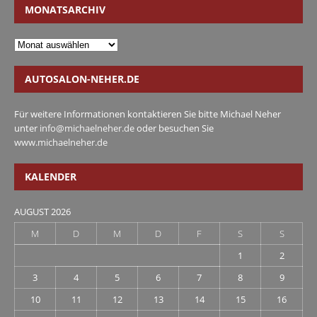
MONATSARCHIV
AUTOSALON-NEHER.DE
Für weitere Informationen kontaktieren Sie bitte Michael Neher
unter
info@michaelneher.de
oder besuchen Sie
www.michaelneher.de
KALENDER
AUGUST 2026
M
D
M
D
F
S
S
1
2
3
4
5
6
7
8
9
10
11
12
13
14
15
16