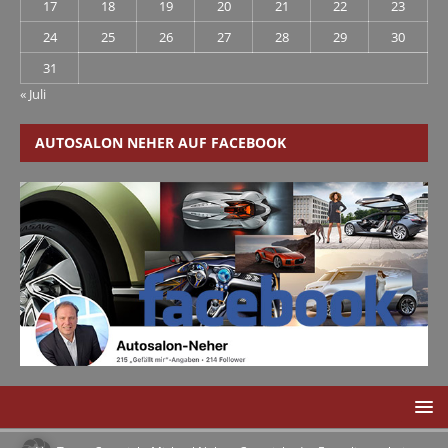
17
18
19
20
21
22
23
24
25
26
27
28
29
30
31
« Juli
AUTOSALON NEHER AUF FACEBOOK