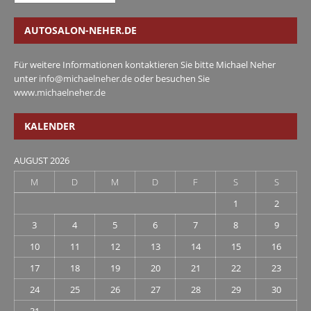
AUTOSALON-NEHER.DE
Für weitere Informationen kontaktieren Sie bitte Michael Neher
unter
info@michaelneher.de
oder besuchen Sie
www.michaelneher.de
KALENDER
AUGUST 2026
M
D
M
D
F
S
S
1
2
3
4
5
6
7
8
9
10
11
12
13
14
15
16
17
18
19
20
21
22
23
24
25
26
27
28
29
30