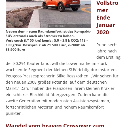
Vollstro
mer
Ende
Januar
2020
Neben dem neuen Raumkomfort ist das Kompakt-
SUV erstmals auch als Stromer zu haben.
Verbrauch (l/100 km) komb.: 5,0 – 3,8 l; CO2: 113 –
Rund sechs
100 g/km. Basispreis: ab 21.500 Euro, e-2008: ab
33.900 Euro
Jahre nach
dem Erstling,
der 80.291 Käufer fand, will die Löwenmarke im stark
wachsende Segment der kleinen SUV richtig durchstarten.
Peugeot-Pressesprecherin Silke Rosskothen: „Wir sehen für
den neuen 2008 großes Potential auf dem deutschen
Markt.“ Dafür haben die Franzosen ihrem kleinen Kraxler
ein schickes Blechkleid übergezogen. Zudem kann die
zweite Generation mit modernsten Assistenzsystemen,
fortschrittlichen Motoren und hohem Raumkomfort
punkten.
Wandel vom braven Crossover zum