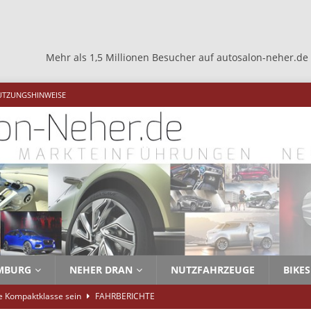
r als 1,5 Millionen Besucher auf autosalon-neher.de +++ Mehr als 
UTZUNGSHINWEISE
MBURG
NEHER DRAN
NUTZFAHRZEUGE
BIKES
ie Kompaktklasse sein
FAHRBERICHTE