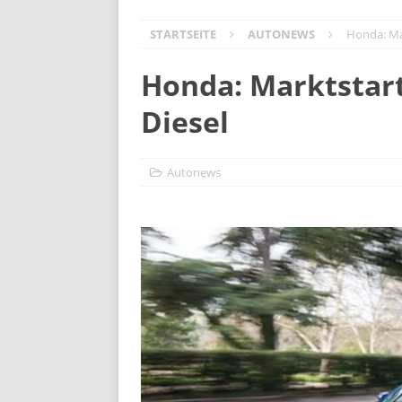
Volvo ES90: Business-Class auf Räder
STARTSEITE
AUTONEWS
Honda: Mar
Der neue Kia PV5: vernetzt, vielseiti
Opel Mokka GSE – Lifestyler mit Ral
Honda: Marktstart
Meister aller Klassen: Škoda Elroq
Diesel
DS N°4 – Frankreichs Design-Offen
Mitsubishi Outlander PHEV: Die Rüc
Autonews