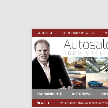
Meh
IMPRESSUM
DATENSCHUTZERKLÄRUNG
N
FAHRBERICHTE
AUTONEWS
HA
Neuer Opel Astra: So scharf kann d
NEWS