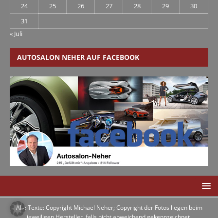
24
25
26
27
28
29
30
31
« Juli
AUTOSALON NEHER AUF FACEBOOK
Alle Texte: Copyright Michael Neher; Copyright der Fotos liegen beim
jeweiligen Hersteller, falls nicht abweichend gekennzeichnet.