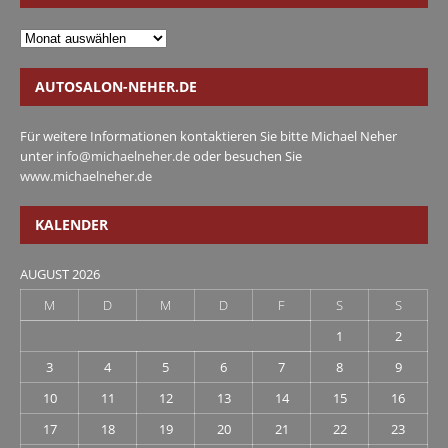
AUTOSALON-NEHER.DE
Für weitere Informationen kontaktieren Sie bitte Michael Neher
unter
info@michaelneher.de
oder besuchen Sie
www.michaelneher.de
KALENDER
AUGUST 2026
M
D
M
D
F
S
S
1
2
3
4
5
6
7
8
9
10
11
12
13
14
15
16
17
18
19
20
21
22
23