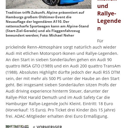
und
Rallye-
Tradition trifft Zukunft. Alpine präsentiert auf
Hamburgs großem Oldtimer-Event die
Legende
Neuauflage der legendären A110. Der
rattenscharfe Sportwagen kann am Alpine-Stand
n
(Start-Ziel-Gerade) und als Flaggenfahrzeug
bewundert werden; Foto: Michael Neher
Für
prickelnde Renn-Atmosphäre sorgt natürlich auch wieder
Audi mit etlichen Motorsport-Ikonen und Rallye-Legenden.
An den Start in sieben Sonderläufen gehen ein Audi 90
quattro IMSA GTO (1989) und ein Audi 200 quattro TransAm
(1988). Absolutes Highlight dürfte jedoch der Audi RS5 DTM
sein, der mit mehr als 500 PS unter der Haube an den Start
geht. Bei insgesamt sieben Sonderläufen sitzen Profis der
Audi driving experience hinterm Steuer, darunter der
Rallye-Pilot Harald Demuth und im Audi Safety Car die
Hamburger Rallye-Legende Jochi Kleint. Eintritt: 18 Euro
(Vorverkauf: 15 Euro). Pro Ticket drei Kinder (bis 15 Jahre)
frei. ADAC-Mitglieder erhalten drei Euro Ermäßigung.
VORHERIGER