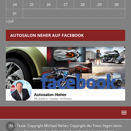
24
25
26
27
28
29
30
31
« Juli
AUTOSALON NEHER AUF FACEBOOK
Alle Texte: Copyright Michael Neher; Copyright der Fotos liegen beim