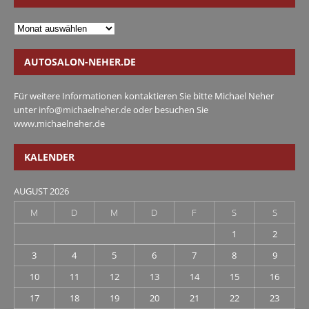
AUTOSALON-NEHER.DE
Für weitere Informationen kontaktieren Sie bitte Michael Neher
unter
info@michaelneher.de
oder besuchen Sie
www.michaelneher.de
KALENDER
AUGUST 2026
M
D
M
D
F
S
S
1
2
3
4
5
6
7
8
9
10
11
12
13
14
15
16
17
18
19
20
21
22
23