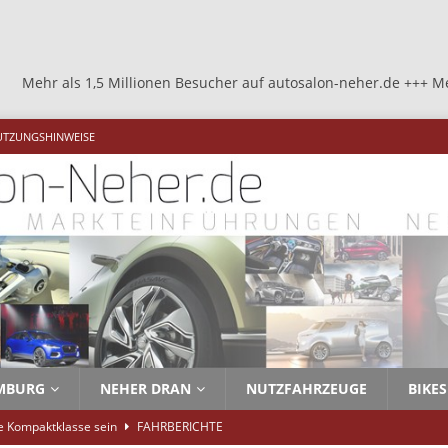
llionen Besucher auf autosalon-neher.de +++ Mehr als 1,5 Million
UTZUNGSHINWEISE
MBURG
NEHER DRAN
NUTZFAHRZEUGE
BIKES
ie Kompaktklasse sein
FAHRBERICHTE