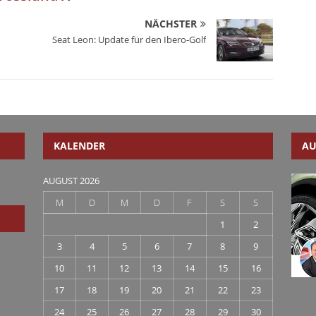
NÄCHSTER
Seat Leon: Update für den Ibero-Golf
KALENDER
AU
AUGUST 2026
M
D
M
D
F
S
S
1
2
3
4
5
6
7
8
9
10
11
12
13
14
15
16
17
18
19
20
21
22
23
24
25
26
27
28
29
30