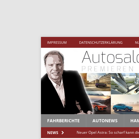
Mehr als 1,5 Mi
IMPRESSUM
DATENSCHUTZERKLÄRUNG
N
FAHRBERICHTE
AUTONEWS
HA
Neuer Opel Astra: So scharf kann d
NEWS