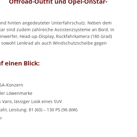
Offroad-Outfit und Opel-OnStar-
e und hinten angedeuteter Unterfahrschutz. Neben dem
r sind zudem zahlreiche Assistenzsysteme an Bord. In
einwerfer, Head-up-Display, Rückfahrkamera (180 Grad)
 sowohl Lenkrad als auch Windschutzscheibe gegen
 einen Blick:
PSA-Konzern
 der Löwenmarke
s Vans, lässiger Look eines SUV
l, Leistung: 81 (60) – 130 PS (96 (kW)
er