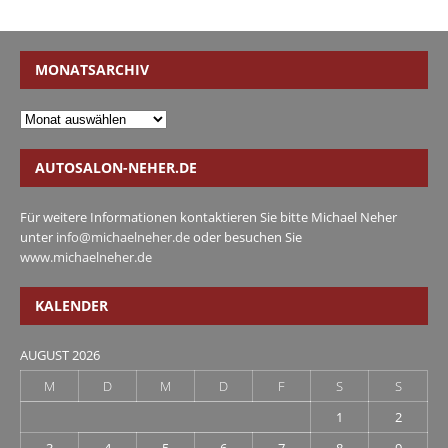
MONATSARCHIV
AUTOSALON-NEHER.DE
Für weitere Informationen kontaktieren Sie bitte Michael Neher
unter
info@michaelneher.de
oder besuchen Sie
www.michaelneher.de
KALENDER
AUGUST 2026
M
D
M
D
F
S
S
1
2