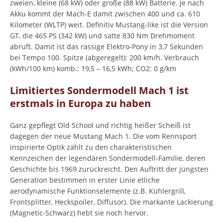
zweien, kleine (68 kW) oder große (88 kW) Batterie. Je nach
Akku kommt der Mach-E damit zwischen 400 und ca. 610
Kilometer (WLTP) weit. Definitiv Mustang-like ist die Version
GT, die 465 PS (342 kW) und satte 830 Nm Drehmoment
abruft. Damit ist das rassige Elektro-Pony in 3,7 Sekunden
bei Tempo 100. Spitze (abgeregelt): 200 km/h. Verbrauch
(kWh/100 km) komb.: 19,5 – 16,5 kWh; CO2: 0 g/km
Limitiertes Sondermodell Mach 1 ist
erstmals in Europa zu haben
Ganz gepflegt Old School und richtig heißer Scheiß ist
dagegen der neue Mustang Mach 1. Die vom Rennsport
inspirierte Optik zählt zu den charakteristischen
Kennzeichen der legendären Sondermodell-Familie, deren
Geschichte bis 1969 zurückreicht. Den Auftritt der jüngsten
Generation bestimmen in erster Linie etliche
aerodynamische Funktionselemente (z.B. Kühlergrill,
Frontsplitter, Heckspoiler, Diffusor). Die markante Lackierung
(Magnetic-Schwarz) hebt sie noch hervor.