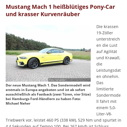
Mustang Mach 1 heißblütiges Pony-Car
und krasser Kurvenräuber
Die krassen
19-Zöller
unterstreich
en die Lust
auf Agilität
und Krawall,
die
Leistungsdat
en ohnehin.
Das
Der neue Mustang Mach 1. Das Sondermodell wird
limitierte
erstmals in Europa angeboten und ist ab sofort
ausschließlich als Fastback (zwei Türen, vier Sitze)
Sondermode
bei Hamburgs Ford-Händlern zu haben Foto:
ll fährt mit
Michael Neher
einem 5,0-
Liter-V8-
Triebwerk vor, leistet 460 PS (338 kW), 529 Nm und spurtet in
4,4 Sekunden auf Tempo 100. Bei 267 km/h ist Schluss.