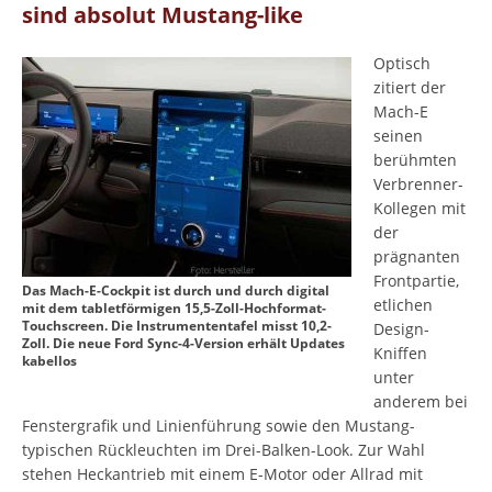
sind absolut Mustang-like
Optisch
zitiert der
Mach-E
seinen
berühmten
Verbrenner-
Kollegen mit
der
prägnanten
Frontpartie,
Das Mach-E-Cockpit ist durch und durch digital
etlichen
mit dem tabletförmigen 15,5-Zoll-Hochformat-
Touchscreen. Die Instrumententafel misst 10,2-
Design-
Zoll. Die neue Ford Sync-4-Version erhält Updates
Kniffen
kabellos
unter
anderem bei
Fenstergrafik und Linienführung sowie den Mustang-
typischen Rückleuchten im Drei-Balken-Look. Zur Wahl
stehen Heckantrieb mit einem E-Motor oder Allrad mit